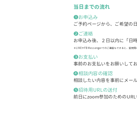
当日までの流れ
❶お申込み
ご予約ページから、ご希望の
❷ご連絡
お申込み後、２日以内に「日
＊LINEやFB Messengerでのご連絡もできる
❸お支払い
事前のお支払いをお願いして
​❹相談内容の確認
相談したい内容を事前にメール
❺招待用URLの送付
前日にzoom参加のためのURL