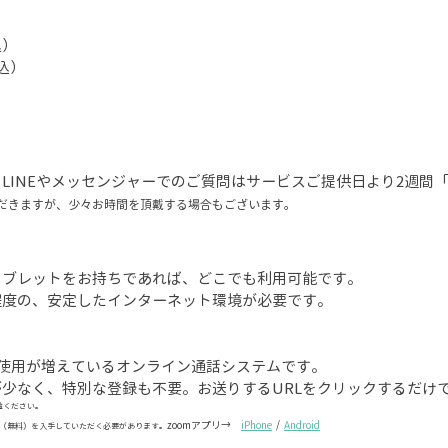
）
込）
税込）
、LINEやメッセンジャーでのご質問はサービスご提供日より2週間
だきますが、少々お時間を頂戴する場合もございます。
タブレットをお持ちであれば、どこでも利用可能です。
程度の、安定したインターネット環境が必要です。
も使用が増えているオンライン通話システムです。
少なく、特別な登録も不要。お送りするURLをクリックするだけ
覧ください。
zoomアプリ→
iPhone
/
Android
リ（無料）を入手していただく必要があります。