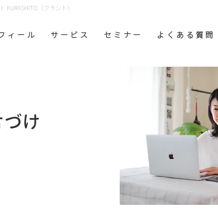
KURASHITO（クラシト）
フ ィ ー ル
サ ー ビ ス
セ ミ ナ ー
よ く あ る 質 問
片づけ