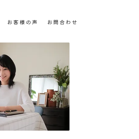
お 客 様 の 声
お 問 合 わ せ