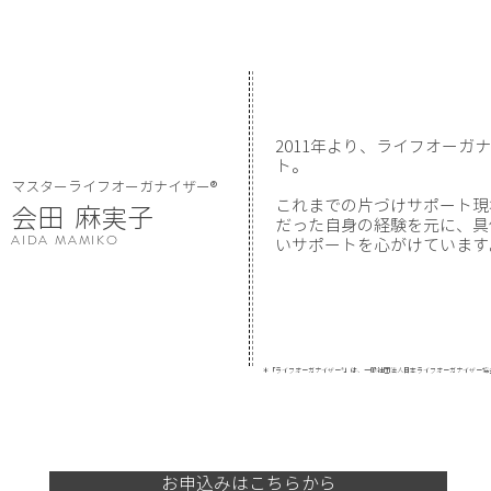
2011年より、ライフオーガ
ト。
​マスターライフオーガナイザー®︎
これまでの片づけサポート現
​会田 麻実子
だった自身の経験を元に、具
AIDA MAMIKO
いサポートを心がけています
＊「ライフオーガナイザー®︎」は、一般社団法人日本ライフオーガナイザー協
お申込みはこちらから