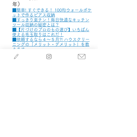
年）
​■簡単! すぐできる！ 100均ウォールポケ
ットで作るピアス収納
■
すっきり楽チン！毎日快適なキッチン
ツール収納の秘密とは？
■
【片づけのプロのもの選び】いちばん
使える毛玉取りはこれだ！
■依頼するなら４～５月?! ハウスクリー
ニングの「メリット・デメリット」を教
えます
■ランドセルを片づけられなくなった子
ども。片づけられる仕組みを再構築
■ズボラさんにオススメ！ 生活感を出さ
ずにいつでも使いやすい掃除道具収納
■夏休みの簡単手作りおやつ！お気に入
りのジュースをモミモミするだけでフロ
ーズンに
■気づけば増えるレジ袋。めんどくさが
りでも無理なく収納を保てる方法とは？
■水着とプール用品の収納。100均のビ
ニールバッグで準備も片づけも簡単に
■ごちゃごちゃしがちな薬の収納。使用
頻度で分ければ見つけやすく、使いやす
い
■学習机なし＆リビング学習の照明問題
を解決！ 調光・調色できる照明とは？