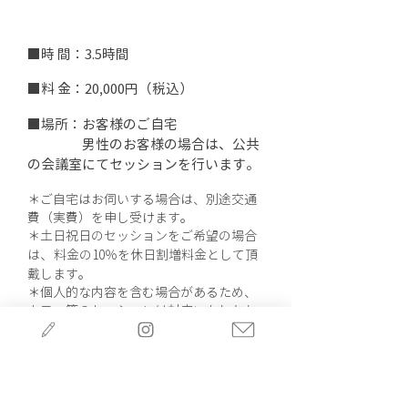
オーガナイズ
■時 間：3.5時間
■料 金：20,000円（税込）
■場所：お客様のご自宅
男性のお客様の場合は、公共
の会議室にてセッションを行います。
＊ご自宅はお伺いする場合は、別途交通
費（実費）を申し受けます。
＊土日祝日のセッション
をご希望の場合
​、
は
料金の10％を休日割増料金として頂
戴します。
＊個人的な内容を含む場合があるため、
カフェ等のセッションは対応いたしかね
ます。
＊「感情」「見方」のオーガナイズのみ
のメニューはありません。
＊対応エリアに関しては、
こちら
からご
確認ください。地域によっては所定の出