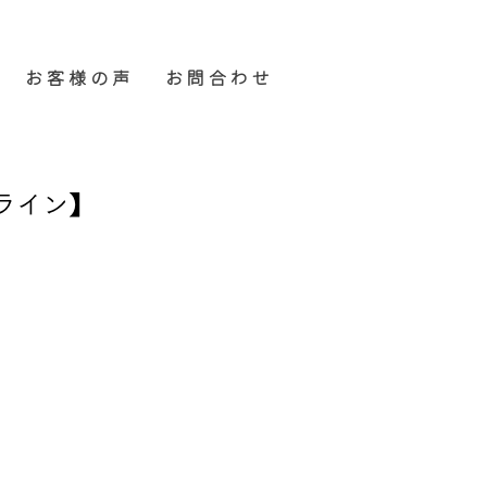
お 客 様 の 声
お 問 合 わ せ
ンライン】