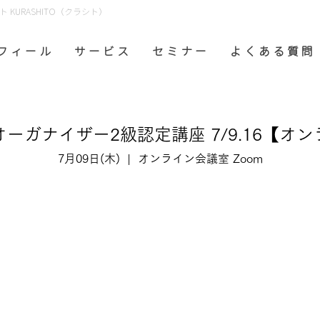
KURASHITO（クラシト）
フ ィ ー ル
サ ー ビ ス
セ ミ ナ ー
よ く あ る 質 問
ーガナイザー2級認定講座 7/9.16【オ
7月09日(木)
  |  
オンライン会議室 Zoom