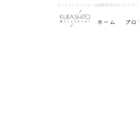
ライフオーガナイザー会田麻実子の片づけサポート 
ホ ー ム
プ ロ 