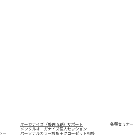
各種セミナー
オーガナイズ（整理収納）サポート
メンタルオーガナイズ個人セッション
シー
パーソナルカラー診断＋クローゼット相談