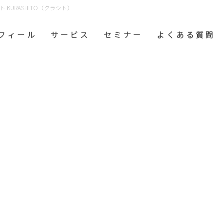
KURASHITO（クラシト）
フ ィ ー ル
サ ー ビ ス
セ ミ ナ ー
よ く あ る 質 問